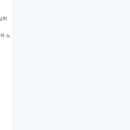
심히
석 노