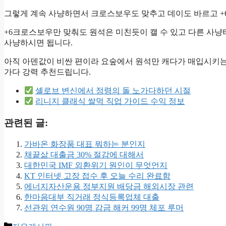
그렇게 계속 사냥하면서 크로스보우도 맞추고 데이도 바르고 +
+6크로스보우만 맞춰도 원석은 미친듯이 캘 수 있고 다른 사
사냥하시면 됩니다.
아직 아덴값이 비싼 편이라 요숲에서 원석만 캐다가 매입시키
가다 강력 추천드립니다.
셸로브 변신에서 정령의 돌 노가다하던 시절
리니지 클래식 쌀먹 직업 가이드 수익 정보
관련된 글:
가바온 화장품 대표 뭐하는 분인지
채끝삶 대출금 30% 절감에 대해서
대한민국 IMF 외환위기 원인이 무엇언지
KT 인터넷 고장 접수 후 오늘 수리 완료함
에너지자산운용 정부지원 배당금 해외시장 관련
한마음대부 직거래 정식등록업체 대출
선관위 연수원 90명 감금 해커 99명 체포 루머
카