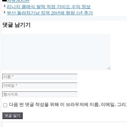
자유게시판
테
리니지 클래식 쌀먹 직업 가이드 수익 정보
고
부산 돌려차기남 징역 20년에 형량 1년 추가
리
댓글 남기기
댓
글
이
름
이
메
웹
일
사
다음 번 댓글 작성을 위해 이 브라우저에 이름, 이메일, 그
이
트