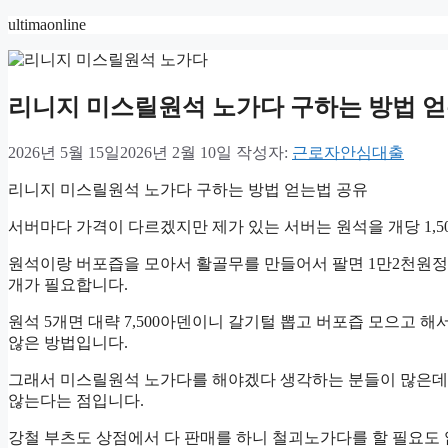
컨
ultimaonline
텐
츠
로
리니지 미스릴원석 노가다 구하는 방법 
건
너
뛰
2026년 5월 15일
2026년 2월 10일
작성자:
근로자안심대출
기
리니지 미스릴원석 노가다 구하는 방법 얻는법 공유
서버마다 가격이 다르겠지만 제가 있는 서버는 원석을 개당 1,5
원석이랑 버포즙을 모아서 활골무를 만들어서 팔면 1만2천원정도 되
개가 필요합니다.
원석 5개면 대략 7,500아덴이니 갈기털 뽑고 버포즙 모으고 
않은 방법입니다.
그래서 미스릴원석 노가다를 해야겠다 생각하는 분들이 많은데
않는다는 점입니다.
강철 부츠도 상점에서 다 판매를 하니 철괴노가다를 할 필요도