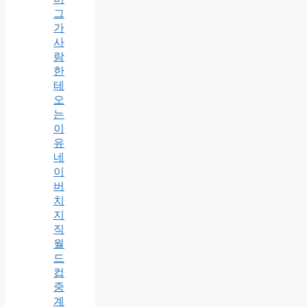
그
가
사
람
한
테
오
는
이
유
네
이
버
치
지
직
월
드
컵
중
계