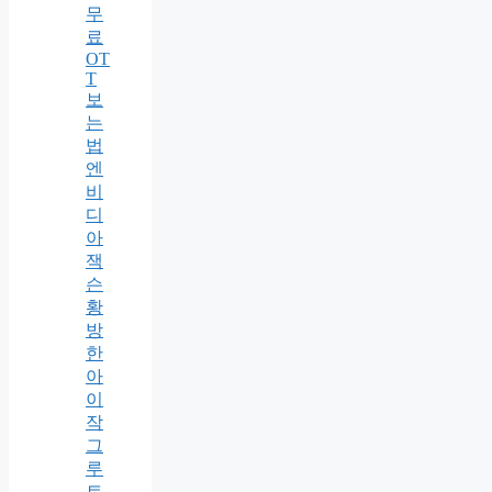
무
료
OT
T
보
는
법
엔
비
디
아
잭
슨
황
방
한
아
이
작
그
루
트