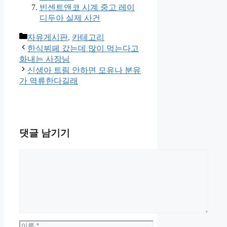
빈센트앤코 시계 중고 레이
디두아 실제 사건
카
자유게시판
,
카테고리
테
한식뷔페 갔는데 많이 먹는다고
고
화내는 사장님
리
신생아 트림 안하면 모유나 분유
가 역류한다길래
댓글 남기기
댓
글
이