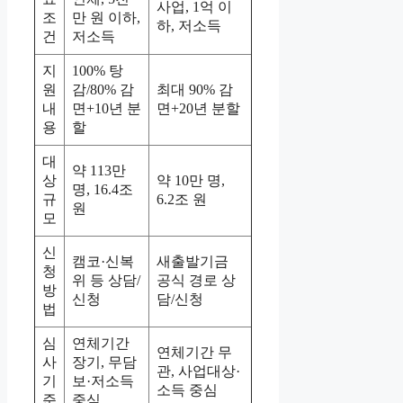
사업, 1억 이
조
만 원 이하,
하, 저소득
건
저소득
지
100% 탕
원
감/80% 감
최대 90% 감
내
면+10년 분
면+20년 분할
용
할
대
약 113만
상
약 10만 명,
명, 16.4조
규
6.2조 원
원
모
신
캠코·신복
새출발기금
청
위 등 상담/
공식 경로 상
방
신청
담/신청
법
심
연체기간
연체기간 무
사
장기, 무담
관, 사업대상·
기
보·저소득
소득 중심
준
중심