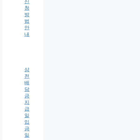
신
청
방
법
안
내
삼
전
배
당
금
지
급
일
입
금
일