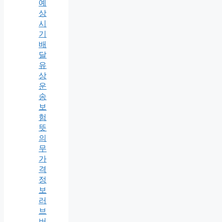
예
상
시
기
배
달
유
상
운
송
보
험
뜻
의
무
가
격
정
보
러
브
버