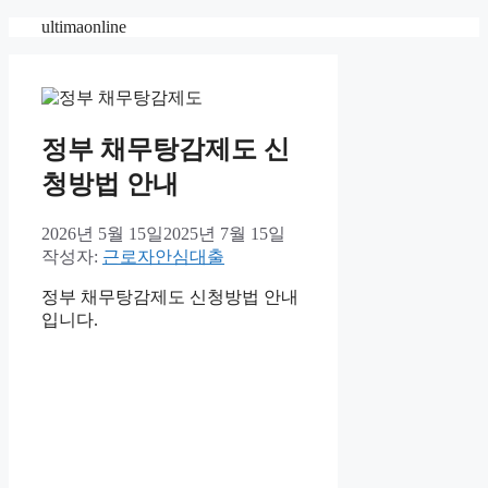
컨
ultimaonline
텐
츠
로
건
너
정부 채무탕감제도 신
뛰
청방법 안내
기
2026년 5월 15일
2025년 7월 15일
작성자:
근로자안심대출
정부 채무탕감제도 신청방법 안내
입니다.