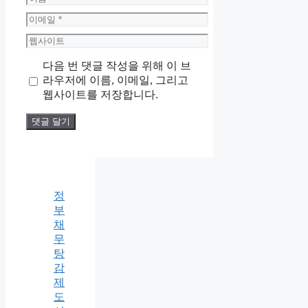
름
이
메
웹
일
사
다음 번 댓글 작성을 위해 이 브
이
라우저에 이름, 이메일, 그리고
트
웹사이트를 저장합니다.
정
부
채
무
탕
감
제
도