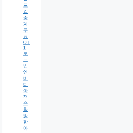
드
컵
중
계
무
료
OT
T
보
는
법
엔
비
디
아
잭
슨
황
방
한
아