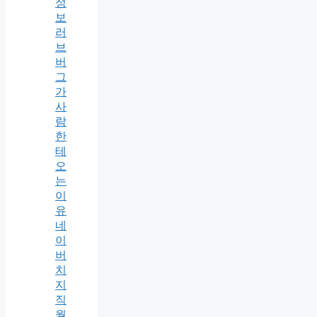
정
보
러
브
버
그
가
사
람
한
테
오
는
이
유
네
이
버
치
지
직
월