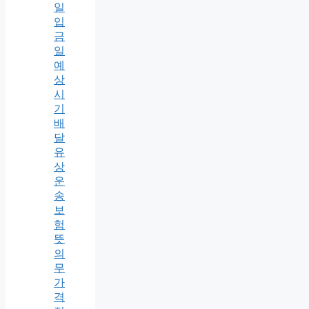
일
입
금
일
예
상
시
기
배
달
유
상
운
송
보
험
뜻
의
무
가
격