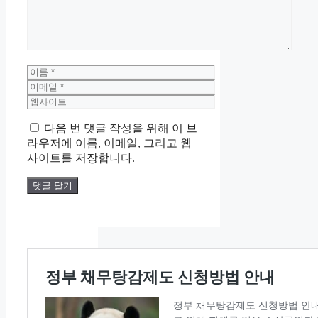
이
름
이
메
웹
일
사
다음 번 댓글 작성을 위해 이 브
이
라우저에 이름, 이메일, 그리고 웹
트
사이트를 저장합니다.