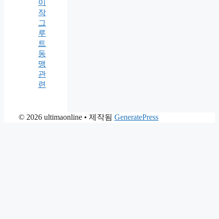
이
작
그
루
트
동
맹
관
련
© 2026 ultimaonline
• 제작됨
GeneratePress