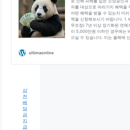
삼
전
배
당
금
지
급