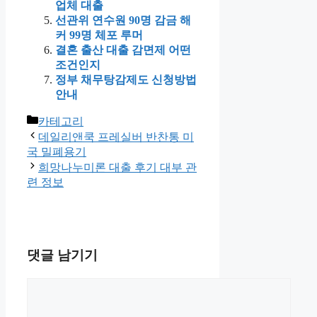
업체 대출
선관위 연수원 90명 감금 해
커 99명 체포 루머
결혼 출산 대출 감면제 어떤
조건인지
정부 채무탕감제도 신청방법
안내
카
카테고리
테
데일리앤쿡 프레실버 반찬통 미
고
국 밀폐용기
리
희망나누미론 대출 후기 대부 관
련 정보
댓글 남기기
댓
글