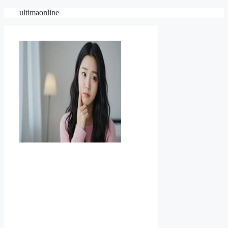
컨
ultimaonline
텐
츠
로
건
너
뛰
기