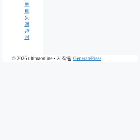
루
트
동
맹
관
련
© 2026 ultimaonline
• 제작됨
GeneratePress