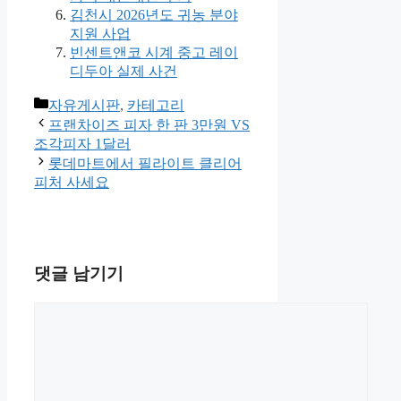
김천시 2026년도 귀농 분야
지원 사업
빈센트앤코 시계 중고 레이
디두아 실제 사건
카
자유게시판
,
카테고리
테
프랜차이즈 피자 한 판 3만원 VS
고
조각피자 1달러
리
롯데마트에서 필라이트 클리어
피처 사세요
댓글 남기기
댓
글