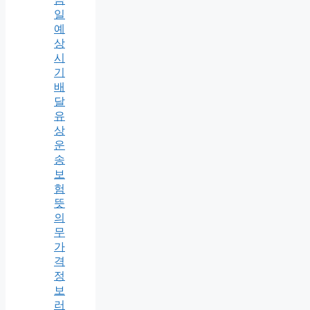
일
예
상
시
기
배
달
유
상
운
송
보
험
뜻
의
무
가
격
정
보
러