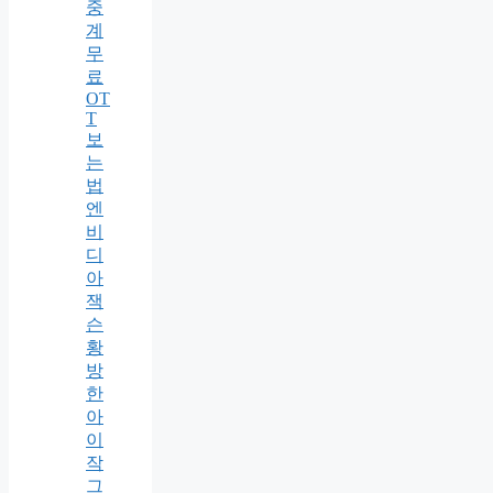
중
계
무
료
OT
T
보
는
법
엔
비
디
아
잭
슨
황
방
한
아
이
작
그