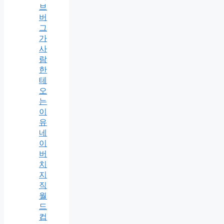
브
버
그
가
사
람
한
테
오
는
이
유
네
이
버
치
지
직
월
드
컵