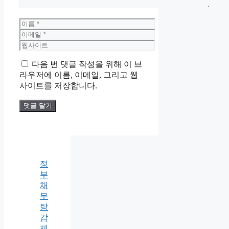
이
름
이
메
웹
일
사
다음 번 댓글 작성을 위해 이 브
이
라우저에 이름, 이메일, 그리고 웹
트
사이트를 저장합니다.
정
부
채
무
탕
감
제