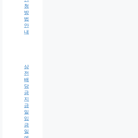
청
방
법
안
내
삼
전
배
당
금
지
급
일
입
금
일
예