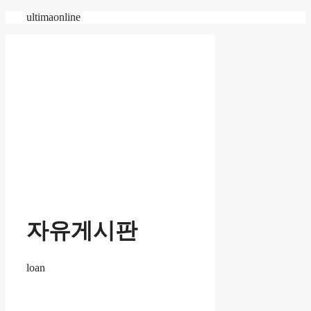
컨
ultimaonline
텐
츠
로
건
너
뛰
기
자유게시판
loan