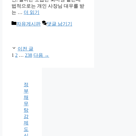
법적으로는 개인 사장님 대우를 받
는 …
더 읽기
카
자유게시판
댓글 남기기
테
고
리
이전 글
페
페
페
1
2
…
238
다음
→
이
이
이
지
지
지
정
부
채
무
탕
감
제
도
신