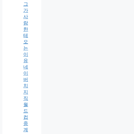
그
가
사
람
한
테
오
는
이
유
네
이
버
치
지
직
월
드
컵
중
계