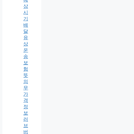
상
시
기
배
달
유
상
운
송
보
험
뜻
의
무
가
격
정
보
러
브
버