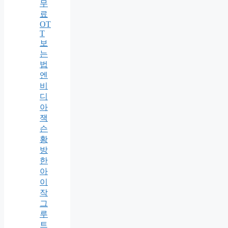
무
료
OT
T
보
는
법
엔
비
디
아
잭
슨
황
방
한
아
이
작
그
루
트