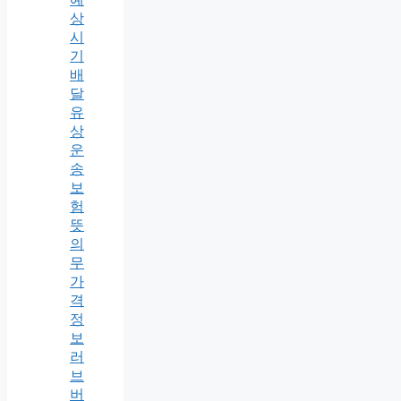
상
시
기
배
달
유
상
운
송
보
험
뜻
의
무
가
격
정
보
러
브
버