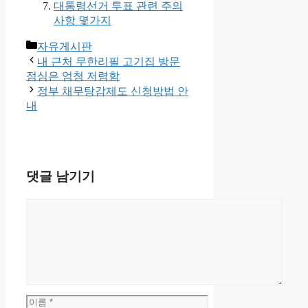
대통령선거 투표 관련 주의
사항 몇가지
카
자유게시판
테
내 근처 무한리필 고기집 방문
고
점심은 엄청 저렴함
리
정부 채무탕감제도 신청방법 안
내
댓글 남기기
댓
글
이