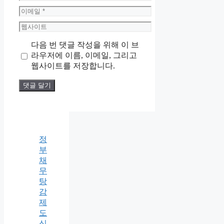
름
이
메
웹
일
사
다음 번 댓글 작성을 위해 이 브
이
라우저에 이름, 이메일, 그리고
트
웹사이트를 저장합니다.
정
부
채
무
탕
감
제
도
신