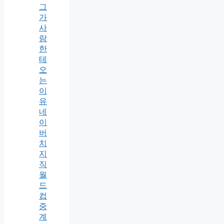
그
가
사
람
한
테
오
는
이
유
네
이
버
치
지
직
월
드
컵
중
계