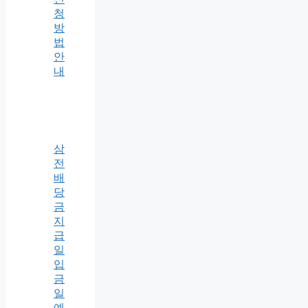
청
방
법
안
내
삼
전
배
당
금
지
급
일
입
금
일
예