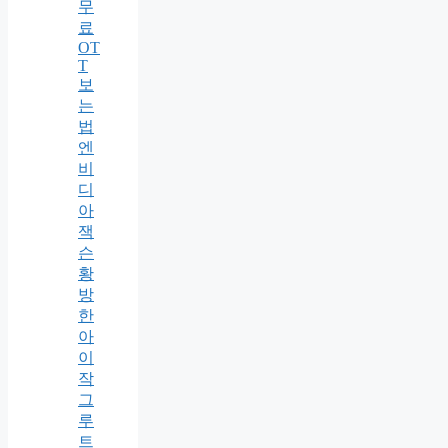
무
료
OT
T
보
는
법
엔
비
디
아
잭
슨
황
방
한
아
이
작
그
루
트