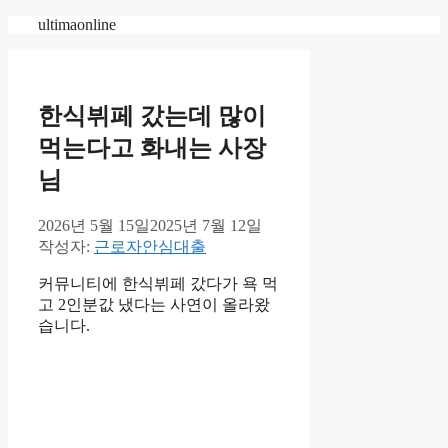
컨
ultimaonline
텐
츠
로
건
한식뷔페 갔는데 많이
너
먹는다고 화내는 사장
뛰
기
님
2026년 5월 15일
2025년 7월 12일
작성자:
근로자안심대출
커뮤니티에 한식뷔페 갔다가 욕 먹
고 2인분값 냈다는 사연이 올라왔
습니다.