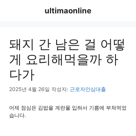
컨
ultimaonline
텐
츠
로
건
돼지 간 남은 걸 어떻
너
뛰
게 요리해먹을까 하
기
다가
2025년 4월 26일
작성자:
근로자안심대출
어제 점심은 김밥을 계란물 입혀서 기름에 부쳐먹었
습니다.