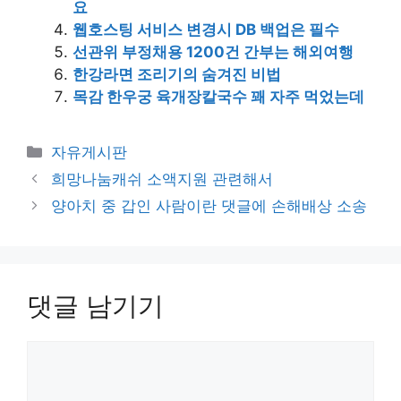
요
웹호스팅 서비스 변경시 DB 백업은 필수
선관위 부정채용 1200건 간부는 해외여행
한강라면 조리기의 숨겨진 비법
목감 한우궁 육개장칼국수 꽤 자주 먹었는데
카
자유게시판
테
희망나눔캐쉬 소액지원 관련해서
고
양아치 중 갑인 사람이란 댓글에 손해배상 소송
리
댓글 남기기
댓
글