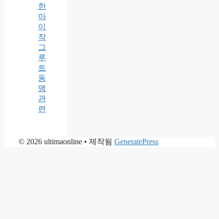
한
아
이
작
그
루
트
동
맹
관
련
© 2026 ultimaonline
• 제작됨
GeneratePress