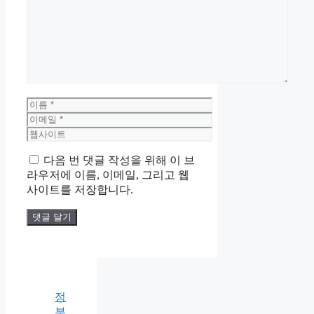
댓
글
이
름
이
메
웹
일
사
다음 번 댓글 작성을 위해 이 브
이
라우저에 이름, 이메일, 그리고 웹
트
사이트를 저장합니다.
정
부