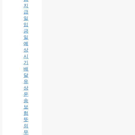
지
급
일
입
금
일
예
상
시
기
배
달
유
상
운
송
보
험
뜻
의
무