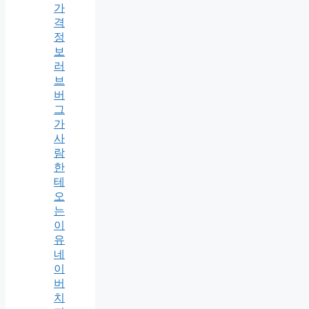
가
격
정
보
러
브
버
그
가
사
람
한
테
오
는
이
유
네
이
버
치