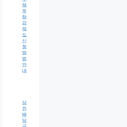
채
무
탕
감
제
도
신
청
방
법
안
내
삼
전
배
당
금