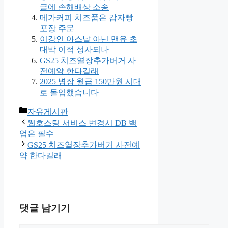
글에 손해배상 소송
메가커피 치즈품은 감자빵
포장 주문
이강인 아스날 아닌 맨유 초
대박 이적 성사되나
GS25 치즈열장추가버거 사
전예약 한다길래
2025 병장 월급 150만원 시대
로 돌입했습니다
카
자유게시판
테
웹호스팅 서비스 변경시 DB 백
고
업은 필수
리
GS25 치즈열장추가버거 사전예
약 한다길래
댓글 남기기