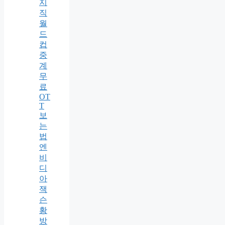
지
직
월
드
컵
중
계
무
료
OT
T
보
는
법
엔
비
디
아
잭
슨
황
방