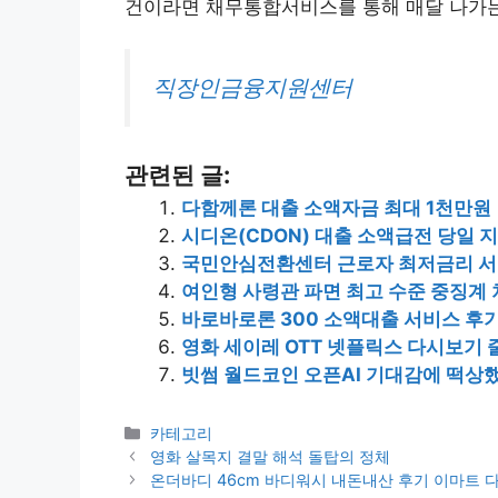
건이라면 채무통합서비스를 통해 매달 나가는
직장인금융지원센터
관련된 글:
다함께론 대출 소액자금 최대 1천만원
시디온(CDON) 대출 소액급전 당일 
국민안심전환센터 근로자 최저금리 
여인형 사령관 파면 최고 수준 중징계
바로바로론 300 소액대출 서비스 후
영화 세이레 OTT 넷플릭스 다시보기
빗썸 월드코인 오픈AI 기대감에 떡상
카
카테고리
테
영화 살목지 결말 해석 돌탑의 정체
고
온더바디 46cm 바디워시 내돈내산 후기 이마트 