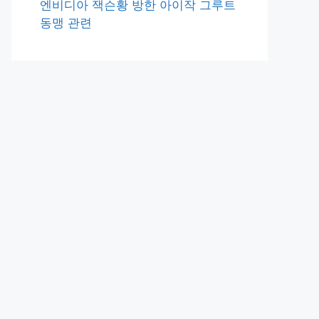
엔비디아 잭슨황 방한 아이작 그루트
동맹 관련