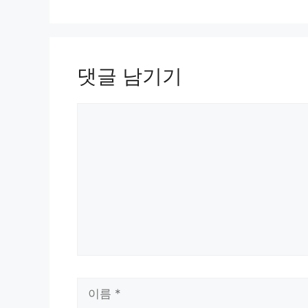
리
댓글 남기기
댓
글
이
름