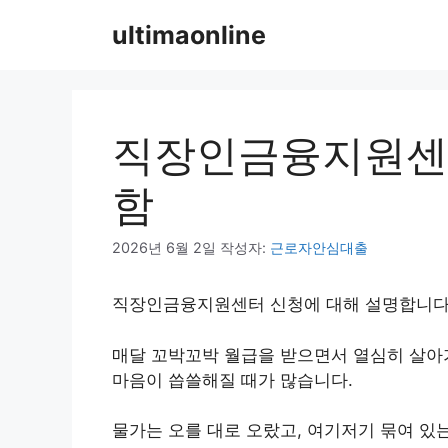
컨
ultimaonline
텐
츠
로
건
너
직장인금융지원센터
뛰
기
함
2026년 6월 2일
작성자:
근로자안심대출
직장인금융지원센터 신청에 대해 설명합니다
매달 꼬박꼬박 월급을 받으면서 열심히 살아가
마음이 씁쓸해질 때가 많습니다.
물가는 오를 대로 오랐고, 여기저기 묶여 있