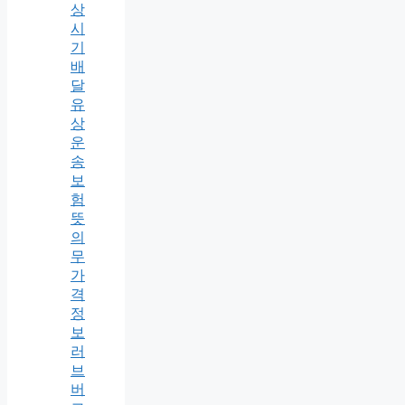
상
시
기
배
달
유
상
운
송
보
험
뜻
의
무
가
격
정
보
러
브
버