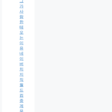
그
가
사
람
한
테
오
는
이
유
네
이
버
치
지
직
월
드
컵
중
계
무