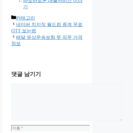
바로바로론 대출서비스 이야
기
카
카테고리
테
네이버 치지직 월드컵 중계 무료
고
OTT 보는법
리
배달 유상운송보험 뜻 의무 가격
정보
댓글 남기기
댓
글
이