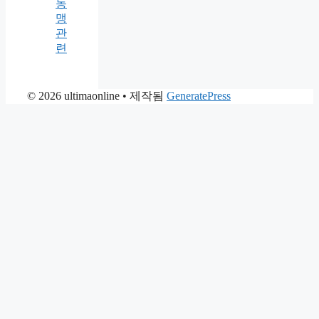
동
맹
관
련
© 2026 ultimaonline
• 제작됨
GeneratePress