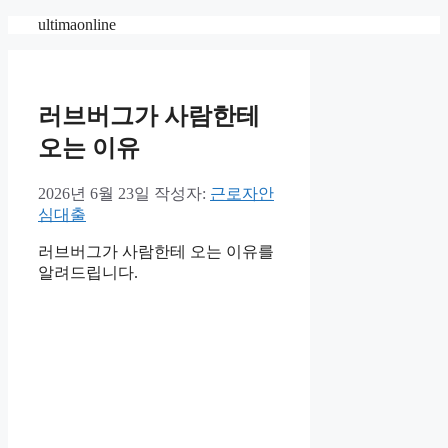
컨
ultimaonline
텐
츠
로
건
러브버그가 사람한테
너
오는 이유
뛰
기
2026년 6월 23일
작성자:
근로자안
심대출
러브버그가 사람한테 오는 이유를
알려드립니다.