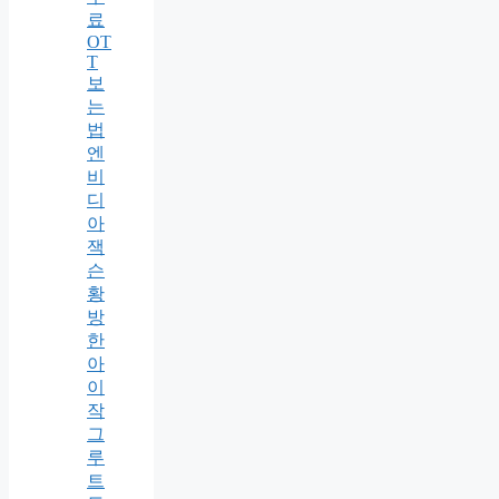
료
OT
T
보
는
법
엔
비
디
아
잭
슨
황
방
한
아
이
작
그
루
트