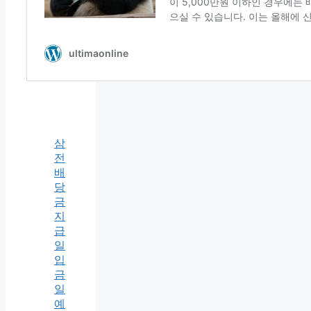
삼
전
배
당
금
지
급
일
입
금
일
예