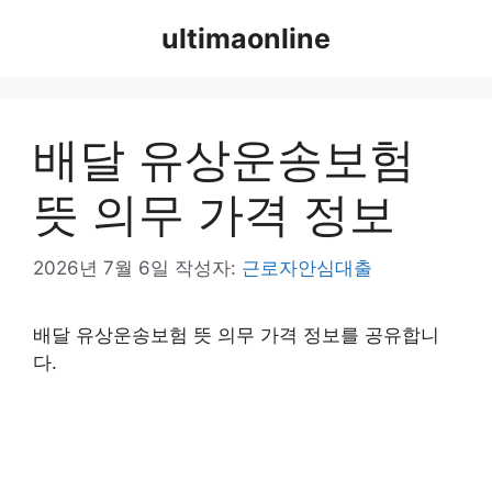
컨
ultimaonline
텐
츠
로
건
배달 유상운송보험
너
뛰
뜻 의무 가격 정보
기
2026년 7월 6일
작성자:
근로자안심대출
배달 유상운송보험 뜻 의무 가격 정보를 공유합니
다.