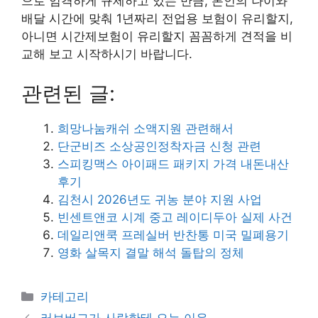
으로 엄격하게 규제하고 있는 만큼, 본인의 나이와
배달 시간에 맞춰 1년짜리 전업용 보험이 유리할지,
아니면 시간제보험이 유리할지 꼼꼼하게 견적을 비
교해 보고 시작하시기 바랍니다.
관련된 글:
희망나눔캐쉬 소액지원 관련해서
단군비즈 소상공인정착자금 신청 관련
스피킹맥스 아이패드 패키지 가격 내돈내산
후기
김천시 2026년도 귀농 분야 지원 사업
빈센트앤코 시계 중고 레이디두아 실제 사건
데일리앤쿡 프레실버 반찬통 미국 밀폐용기
영화 살목지 결말 해석 돌탑의 정체
카
카테고리
테
러브버그가 사람한테 오는 이유