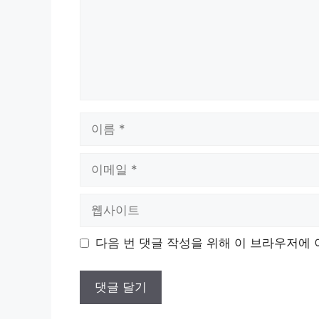
이
름
이
메
일
웹
사
이
다음 번 댓글 작성을 위해 이 브라우저에 
트