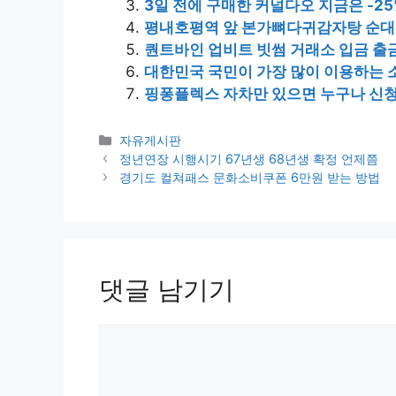
3일 전에 구매한 커널다오 지금은 -25
평내호평역 앞 본가뼈다귀감자탕 순
퀀트바인 업비트 빗썸 거래소 입금 출
대한민국 국민이 가장 많이 이용하는
핑퐁플렉스 자차만 있으면 누구나 신청
카
자유게시판
테
정년연장 시행시기 67년생 68년생 확정 언제쯤
고
경기도 컬쳐패스 문화소비쿠폰 6만원 받는 방법
리
댓글 남기기
댓
글