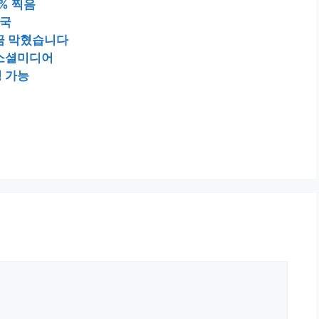
% 찍음
대국
금 막혔습니다
 소셜미디어
 가능