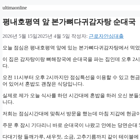
컨
ultimaonline
텐
평내호평역 앞 본가뼈다귀감자탕 순대국
츠
로
건
2026년 5월 15일
2025년 4월 5일
작성자:
근로자안심대출
너
뛰
오늘 점심은 평내호평역 앞에 있는 본가뼈다귀감자탕에서 먹었
기
이 집은 감자탕이랑 뼈해장국에 순대국을 파는 집인데 오후 2시
다.
오전 11시부터 오후 2시까지만 점심특선을 이용할 수 있고 현
어 있어서 혼밥도 괜찮은 식당입니다.
실제로 제가 오늘 식사를 하던 시간대에 혼밥을 하러 오신 분
니다.
저희는 점심시간대에 맞춰서 방문을 했는데 마침 지갑에 현금이
주문 후 잠시 기다리니 바로 순대국이 나왔고 안에는 당면순대
다대기랑 들깨가루, 새우젓, 소금, 고추기름까지 같이 테이블