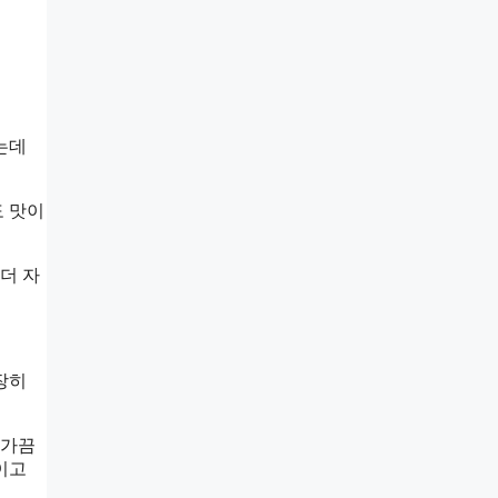
는데
 맛이
더 자
장히
 가끔
이고