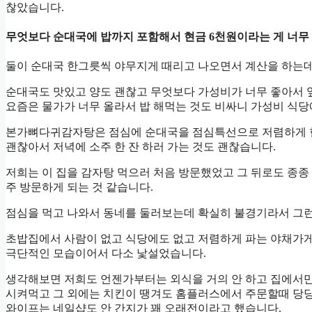
찮았습니다.
무엇보다 순대국에 밥까지 포함해서 현금 6천원이라는 게 너무
둘이 순대국 한그릇씩 야무지게 때리고 나오면서 계산을 하는데
순대국도 맛있고 양도 괜찮고 무엇보다 가성비가 너무 좋아서 
요즘은 물가가 너무 올라서 밥 해먹는 것도 비싸니 가성비 식당에
본가뼈다귀감자탕은 점심에 순대국을 점심특선으로 저렴하게 
괜찮아서 저녁에 소주 한 잔 하러 가는 것도 괜찮습니다.
저희는 이 집을 감자탕 먹으러 처음 방문했었고 그 뒤로도 종종
주 방문하게 되는 것 같습니다.
점심을 먹고 나와서 동네를 둘러보는데 확실히 불경기라서 그런
초밥집에서 사람이 없고 식당에도 없고 저렴하게 파는 야채가게
극단적인 모습이어서 다소 낯설었습니다.
생각해보면 저희도 언젠가부터는 외식을 거의 안 하고 집에서만
시켜먹고 그 외에는 치킨이 땡겨도 홈플러스에서 주문할때 당당
와이프는 네일샵도 안 간지가 꽤 오래전이라고 했습니다.