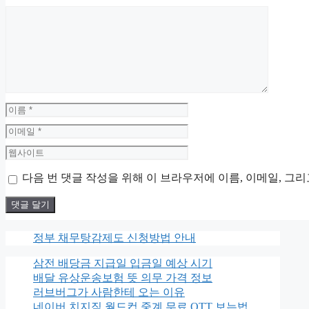
댓
글
이
름
이
메
웹
일
사
다음 번 댓글 작성을 위해 이 브라우저에 이름, 이메일, 그
이
트
정부 채무탕감제도 신청방법 안내
삼전 배당금 지급일 입금일 예상 시기
배달 유상운송보험 뜻 의무 가격 정보
러브버그가 사람한테 오는 이유
네이버 치지직 월드컵 중계 무료 OTT 보는법