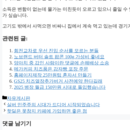
소득은 변함이 없는데 물가는 미친듯이 오르고 있으니 줄일 수 
가 싶습니다.
고기도 밖에서 사먹으면 비싸니 집에서 계속 먹고 있는데 경기
관련된 글:
회전교차로 우선 진입 순서를 모르는 분들
노브랜드 버터 솔트 팝콘 100g 가성비 좋네요
양아치 중 갑인 사람이란 댓글에 손해배상 소송
메가커피 치즈품은 감자빵 포장 주문
홈페이지제작 25만원팁 혼자서 만들기
GS25 치즈열장추가버거 사전예약 한다길래
2025 병장 월급 150만원 시대로 돌입했습니다
카
자유게시판
테
실버 민주주의 시대가 드디어 시작되었습니다
고
핫딜은 못참지 카페에 가입하면 좋은 점
리
댓글 남기기