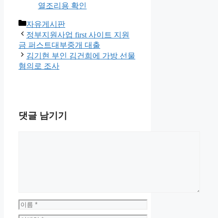
열조리용 확인
카
자유게시판
테
정부지원사업 first 사이트 지원
고
금 퍼스트대부중개 대출
리
김기현 부인 김건희에 가방 선물
혐의로 조사
댓글 남기기
댓
글
이
름