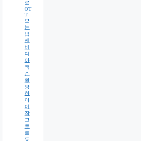
료
OT
T
보
는
법
엔
비
디
아
잭
슨
황
방
한
아
이
작
그
루
트
동