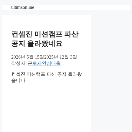
컨
ultimaonline
텐
츠
로
건
컨셉진 미션캠프 파산
너
공지 올라왔네요
뛰
기
2026년 5월 15일
2025년 12월 3일
작성자:
근로자안심대출
컨셉진 미션캠프 파산 공지 올라왔
습니다.