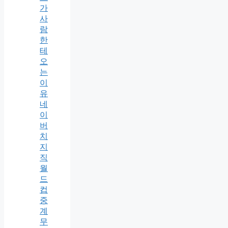
가
사
람
한
테
오
는
이
유
네
이
버
치
지
직
월
드
컵
중
계
무