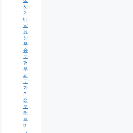
상
시
기
배
달
유
상
운
송
보
험
뜻
의
무
가
격
정
보
러
브
버
그