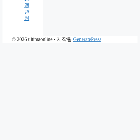
맹
관
련
© 2026 ultimaonline
• 제작됨
GeneratePress