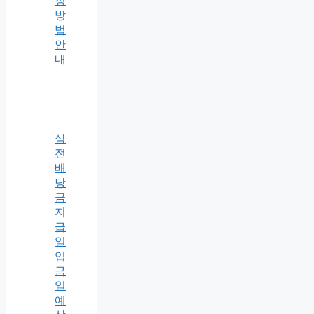
청
방
법
안
내
삼
전
배
당
금
지
급
일
입
금
일
예