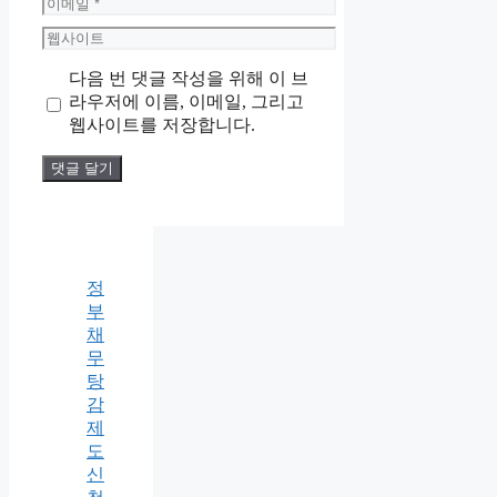
이
메
웹
일
사
다음 번 댓글 작성을 위해 이 브
이
라우저에 이름, 이메일, 그리고
트
웹사이트를 저장합니다.
정
부
채
무
탕
감
제
도
신