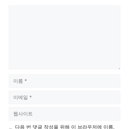
댓
글
이
름
이
메
일
웹
사
이
다음 번 댓글 작성을 위해 이 브라우저에 이름,