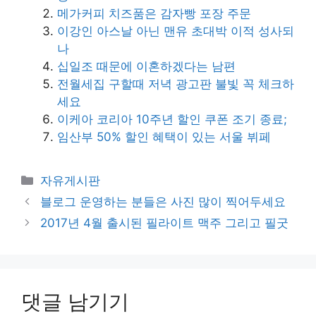
메가커피 치즈품은 감자빵 포장 주문
이강인 아스날 아닌 맨유 초대박 이적 성사되
나
십일조 때문에 이혼하겠다는 남편
전월세집 구할때 저녁 광고판 불빛 꼭 체크하
세요
이케아 코리아 10주년 할인 쿠폰 조기 종료;
임산부 50% 할인 혜택이 있는 서울 뷔페
카
자유게시판
테
블로그 운영하는 분들은 사진 많이 찍어두세요
고
2017년 4월 출시된 필라이트 맥주 그리고 필굿
리
댓글 남기기