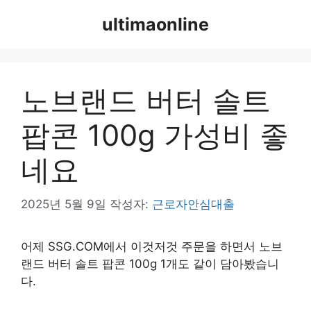
컨
ultimaonline
텐
츠
로
건
노브랜드 버터 솔트
너
뛰
팝콘 100g 가성비 좋
기
네요
2025년 5월 9일
작성자:
근로자안심대출
어제 SSG.COM에서 이것저것 주문을 하면서 노브
랜드 버터 솔트 팝콘 100g 1개도 같이 담아봤습니
다.