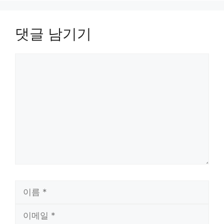
댓글 남기기
댓
글
이
름
이
메