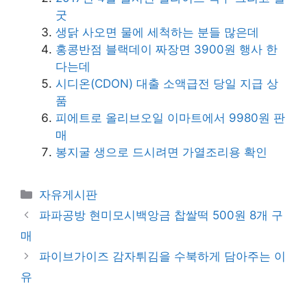
굿
생닭 사오면 물에 세척하는 분들 많은데
홍콩반점 블랙데이 짜장면 3900원 행사 한
다는데
시디온(CDON) 대출 소액급전 당일 지급 상
품
피에트로 올리브오일 이마트에서 9980원 판
매
봉지굴 생으로 드시려면 가열조리용 확인
카
자유게시판
테
파파공방 현미모시백앙금 찹쌀떡 500원 8개 구
고
매
리
파이브가이즈 감자튀김을 수북하게 담아주는 이
유