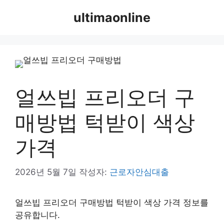
컨
ultimaonline
텐
츠
로
건
너
뛰
얼쓰빕 프리오더 구
기
매방법 턱받이 색상
가격
2026년 5월 7일
작성자:
근로자안심대출
얼쓰빕 프리오더 구매방법 턱받이 색상 가격 정보를
공유합니다.