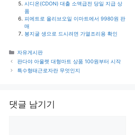
시디온(CDON) 대출 소액급전 당일 지급 상
품
피에트로 올리브오일 이마트에서 9980원 판
매
봉지굴 생으로 드시려면 가열조리용 확인
카
자유게시판
테
판다야 아울렛 대형마트 상품 100원부터 시작
고
특수형태근로자란 무엇인지
리
댓글 남기기
댓
글