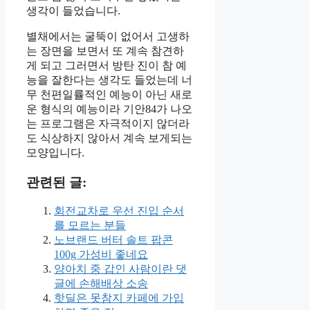
생각이 들었습니다.
별채에서는 굴뚝이 없어서 고생하
는 장면을 보면서 또 계속 참견하
게 되고 그러면서 방탄 진이 참 예
능을 잘한다는 생각도 들었는데 너
무 천편일률적인 예능이 아닌 새로
운 형식의 예능이라 기안84가 나오
는 프로그램은 자극적이지 않더라
도 식상하지 않아서 계속 보게되는
모양입니다.
관련된 글:
회전교차로 우선 진입 순서
를 모르는 분들
노브랜드 버터 솔트 팝콘
100g 가성비 좋네요
양아치 중 갑인 사람이란 댓
글에 손해배상 소송
핫딜은 못참지 카페에 가입