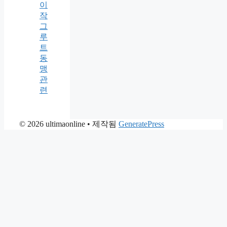
이
작
그
루
트
동
맹
관
련
© 2026 ultimaonline
• 제작됨
GeneratePress