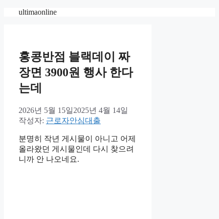
컨
ultimaonline
텐
츠
로
건
홍콩반점 블랙데이 짜
너
장면 3900원 행사 한다
뛰
기
는데
2026년 5월 15일
2025년 4월 14일
작성자:
근로자안심대출
분명히 작년 게시물이 아니고 어제
올라왔던 게시물인데 다시 찾으려
니까 안 나오네요.