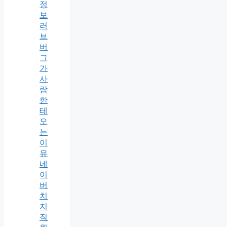
정
보
러
브
버
그
가
사
람
한
테
오
는
이
유
네
이
버
치
지
직