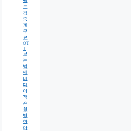
월
드
컵
중
계
무
료
OT
T
보
는
법
엔
비
디
아
잭
슨
황
방
한
아