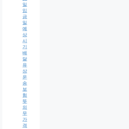
일
입
금
일
예
상
시
기
배
달
유
상
운
송
보
험
뜻
의
무
가
격