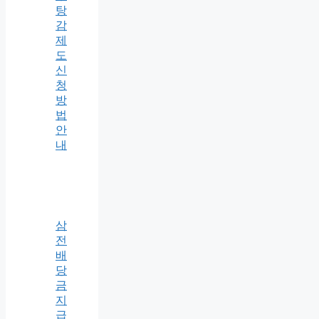
탕
감
제
도
신
청
방
법
안
내
삼
전
배
당
금
지
급