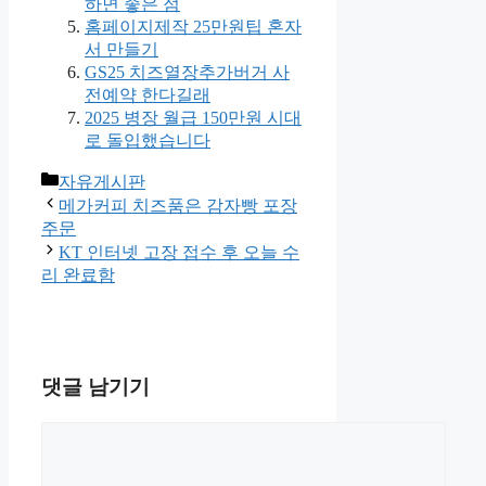
하면 좋은 점
홈페이지제작 25만원팁 혼자
서 만들기
GS25 치즈열장추가버거 사
전예약 한다길래
2025 병장 월급 150만원 시대
로 돌입했습니다
카
자유게시판
테
메가커피 치즈품은 감자빵 포장
고
주문
리
KT 인터넷 고장 접수 후 오늘 수
리 완료함
댓글 남기기
댓
글