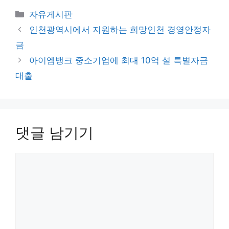
카
자유게시판
테
인천광역시에서 지원하는 희망인천 경영안정자
고
금
리
아이엠뱅크 중소기업에 최대 10억 설 특별자금
대출
댓글 남기기
댓
글