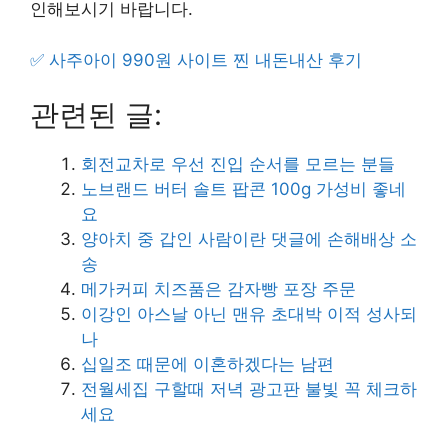
인해보시기 바랍니다.
✅ 사주아이 990원 사이트 찐 내돈내산 후기
관련된 글:
회전교차로 우선 진입 순서를 모르는 분들
노브랜드 버터 솔트 팝콘 100g 가성비 좋네
요
양아치 중 갑인 사람이란 댓글에 손해배상 소
송
메가커피 치즈품은 감자빵 포장 주문
이강인 아스날 아닌 맨유 초대박 이적 성사되
나
십일조 때문에 이혼하겠다는 남편
전월세집 구할때 저녁 광고판 불빛 꼭 체크하
세요