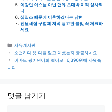
이강인 아스날 아닌 맨유 초대박 이적 성사되
나
십일조 때문에 이혼하겠다는 남편
전월세집 구할때 저녁 광고판 불빛 꼭 체크하
세요
카
자유게시판
테
소천하다 뜻 다들 알고 계셨는지 궁금하네요
고
이마트 광어연어회 떨이로 16,390원에 사왔습
리
니다
댓글 남기기
댓