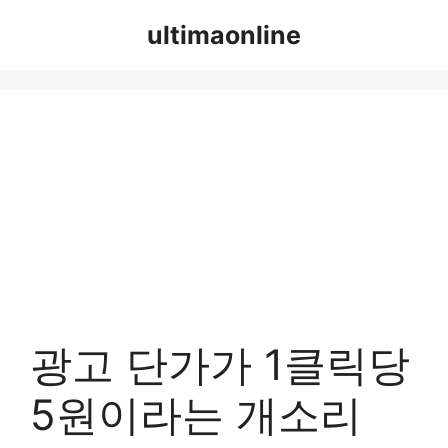
컨
ultimaonline
텐
츠
로
건
너
뛰
기
광고 단가가 1클릭당
5원이라는 개소리