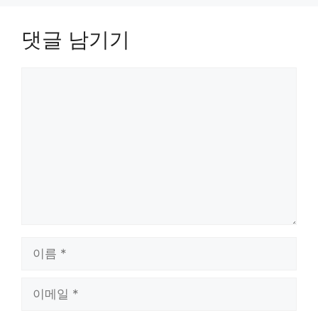
댓글 남기기
댓
글
이
름
이
메