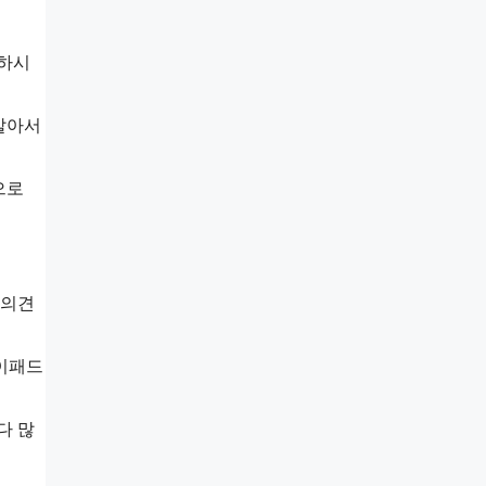
각하시
알아서
으로
 의견
아이패드
다 많