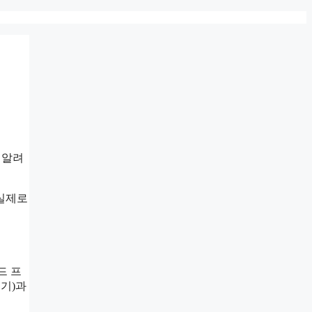
 알려
 실제로
드 프
표기)과