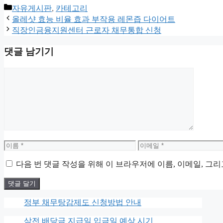
카
자유게시판
,
카테고리
테
올레샷 효능 비율 효과 부작용 레몬즙 다이어트
고
직장인금융지원센터 근로자 채무통합 신청
리
댓글 남기기
댓
글
이
이
름
메
다음 번 댓글 작성을 위해 이 브라우저에 이름, 이메일, 그
일
정부 채무탕감제도 신청방법 안내
삼전 배당금 지급일 입금일 예상 시기