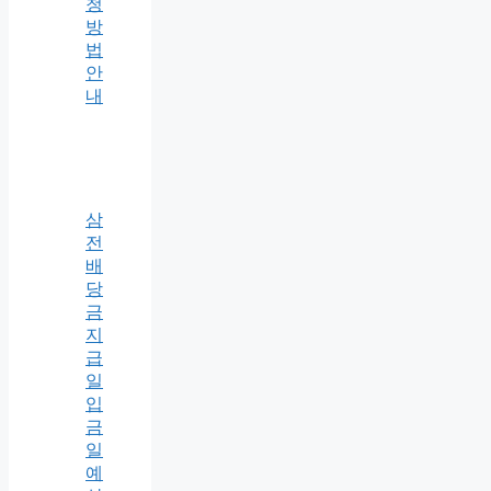
청
방
법
안
내
삼
전
배
당
금
지
급
일
입
금
일
예