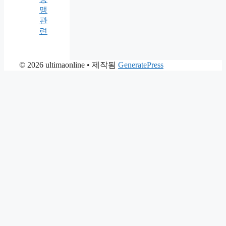
맹
관
련
© 2026 ultimaonline
• 제작됨
GeneratePress