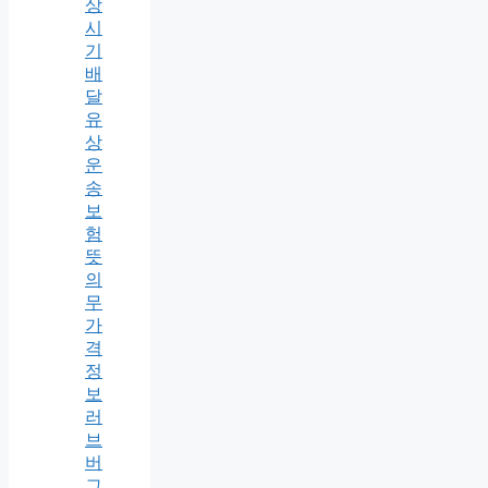
상
시
기
배
달
유
상
운
송
보
험
뜻
의
무
가
격
정
보
러
브
버
그