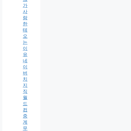
가
사
람
한
테
오
는
이
유
네
이
버
치
지
직
월
드
컵
중
계
무