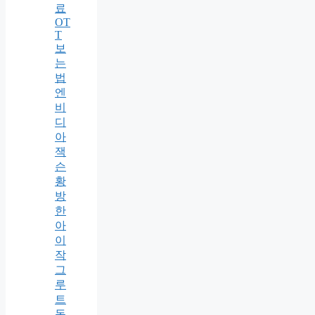
료
OT
T
보
는
법
엔
비
디
아
잭
슨
황
방
한
아
이
작
그
루
트
동