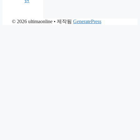
련
© 2026 ultimaonline
• 제작됨
GeneratePress