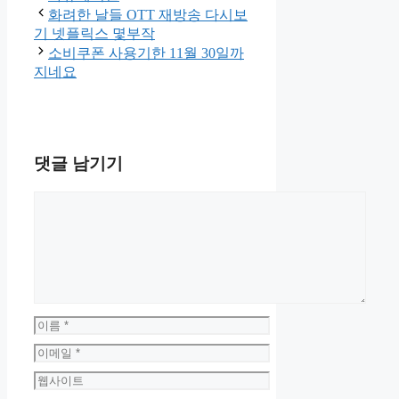
테
화려한 날들 OTT 재방송 다시보
고
기 넷플릭스 몇부작
리
소비쿠폰 사용기한 11월 30일까
지네요
댓글 남기기
댓
글
이
름
이
메
웹
일
사