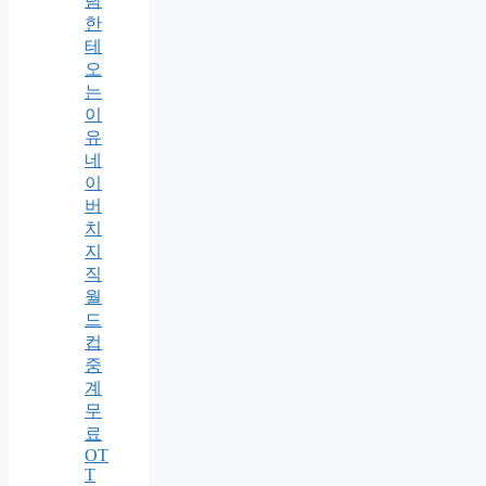
람
한
테
오
는
이
유
네
이
버
치
지
직
월
드
컵
중
계
무
료
OT
T