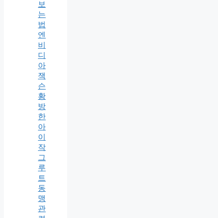
보
는
법
엔
비
디
아
잭
슨
황
방
한
아
이
작
그
루
트
동
맹
관