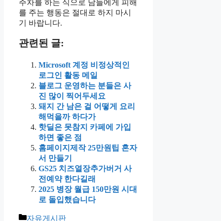
주차를 하는 식으로 남들에게 피해
를 주는 행동은 절대로 하지 마시
기 바랍니다.
관련된 글:
Microsoft 계정 비정상적인
로그인 활동 메일
블로그 운영하는 분들은 사
진 많이 찍어두세요
돼지 간 남은 걸 어떻게 요리
해먹을까 하다가
핫딜은 못참지 카페에 가입
하면 좋은 점
홈페이지제작 25만원팁 혼자
서 만들기
GS25 치즈열장추가버거 사
전예약 한다길래
2025 병장 월급 150만원 시대
로 돌입했습니다
카
자유게시판