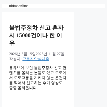
컨
ultimaonline
텐
츠
로
건
불법주정차 신고 혼자
너
서 15000건이나 한 이
뛰
기
유
2026년 5월 15일
2025년 11월 27일
작성자:
근로자안심대출
유튜브에 보면 불법주정차 신고 컨
텐츠를 올리는 분들도 있고 도로에
서 도로교통을 지키지 않는 운전자
를 찍어서 신고하는 후기 영상도
종종 올라옵니다.