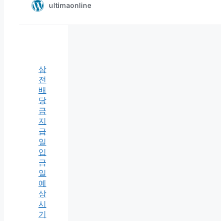
삼
전
배
당
금
지
급
일
입
금
일
예
상
시
기