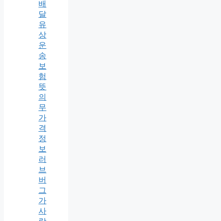
배
달
유
상
운
송
보
험
뜻
의
무
가
격
정
보
러
브
버
그
가
사