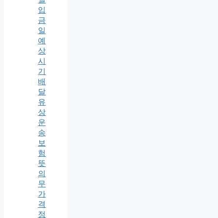
입
금
일
예
상
시
기
배
달
유
상
운
송
보
험
뜻
의
무
가
격
정