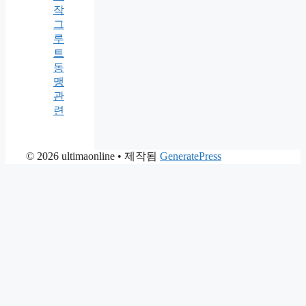
작
그
루
트
동
맹
관
련
© 2026 ultimaonline
• 제작됨
GeneratePress