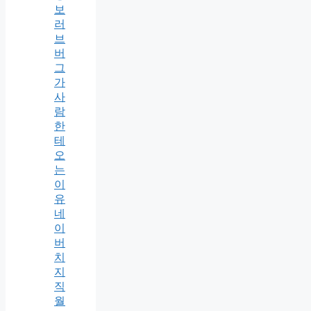
보
러
브
버
그
가
사
람
한
테
오
는
이
유
네
이
버
치
지
직
월