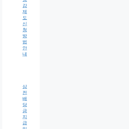
감
제
도
신
청
방
법
안
내
삼
전
배
당
금
지
급
일