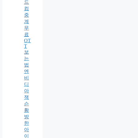
드
컵
중
계
무
료
OT
T
보
는
법
엔
비
디
아
잭
슨
황
방
한
아
이