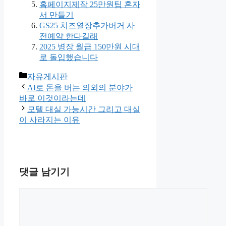
홈페이지제작 25만원팁 혼자
서 만들기
GS25 치즈열장추가버거 사
전예약 한다길래
2025 병장 월급 150만원 시대
로 돌입했습니다
카
자유게시판
테
AI로 돈을 버는 의외의 분야가
고
바로 이것이라는데
리
모텔 대실 가능시간 그리고 대실
이 사라지는 이유
댓글 남기기
댓
글