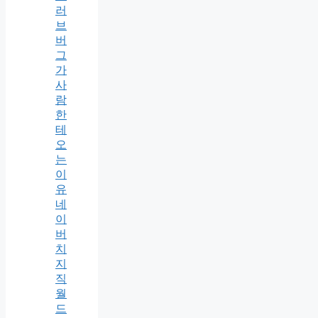
러
브
버
그
가
사
람
한
테
오
는
이
유
네
이
버
치
지
직
월
드