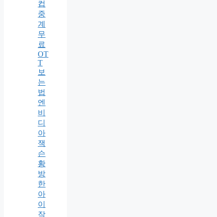
컵
중
계
무
료
OT
T
보
는
법
엔
비
디
아
잭
슨
황
방
한
아
이
작