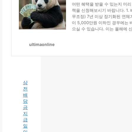
삼
전
배
당
금
지
급
일