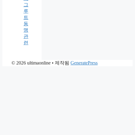
그
루
트
동
맹
관
련
© 2026 ultimaonline
• 제작됨
GeneratePress