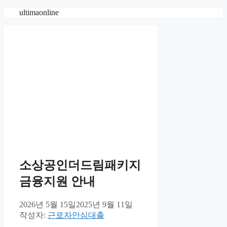
컨
ultimaonline
텐
츠
로
건
너
뛰
기
소상공인더드림패키지
금융지원 안내
2026년 5월 15일
2025년 9월 11일
작성자:
근로자안심대출