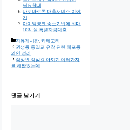
필요할때
바로바로론 대출서비스 이야
기
아이엠뱅크 중소기업에 최대
10억 설 특별자금대출
카
자유게시판
,
카테고리
테
권성동 통일교 유착 관련 체포동
고
의안 정리
리
직장인 점심값 아끼기 여러가지
를 해봤었는데
댓글 남기기
댓
글