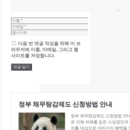
이
름
이
메
웹
일
사
다음 번 댓글 작성을 위해 이 브
이
라우저에 이름, 이메일, 그리고 웹
트
사이트를 저장합니다.