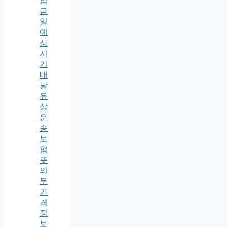
입
금
일
예
상
시
기
배
달
유
상
운
송
보
험
뜻
의
무
가
격
정
보