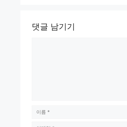
댓글 남기기
댓
글
이
름
이