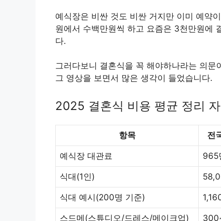
예식장은 비싼 것도 비싼 거지만 이미 예약이
원에서 수백만원씩 하고 요즘은 3천만원에 
다.
그러다보니 결혼식을 꼭 해야하나라는 의문이
그 영상을 보면서 많은 생각이 들었습니다.
2025 결혼식 비용 평균 정리 
항목
전국
예식장 대관료
965
식대(1인)
58,
식대 예시(200명 기준)
1,1
스드메(스튜디오/드레스/메이크업)
300