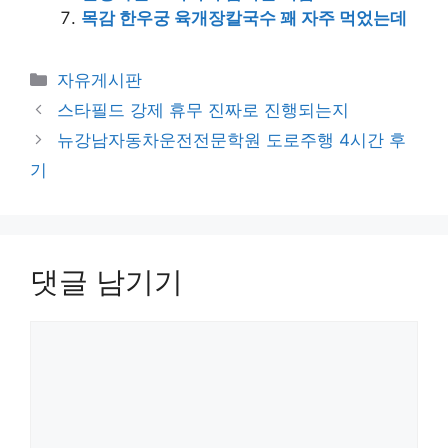
목감 한우궁 육개장칼국수 꽤 자주 먹었는데
카
자유게시판
테
스타필드 강제 휴무 진짜로 진행되는지
고
뉴강남자동차운전전문학원 도로주행 4시간 후
리
기
댓글 남기기
댓
글