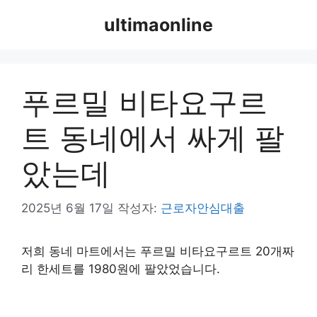
컨
ultimaonline
텐
츠
로
건
푸르밀 비타요구르
너
뛰
트 동네에서 싸게 팔
기
았는데
2025년 6월 17일
작성자:
근로자안심대출
저희 동네 마트에서는 푸르밀 비타요구르트 20개짜
리 한세트를 1980원에 팔았었습니다.