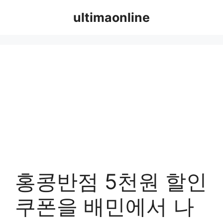
컨
ultimaonline
텐
츠
로
건
너
뛰
기
홍콩반점 5천원 할인
쿠폰을 배민에서 나