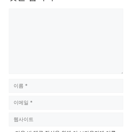
댓
글
이
름
이
메
일
웹
사
이