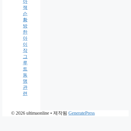
아
잭
슨
황
방
한
아
이
작
그
루
트
동
맹
관
련
© 2026 ultimaonline
• 제작됨
GeneratePress