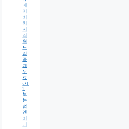
네
이
버
치
지
직
월
드
컵
중
계
무
료
OT
T
보
는
법
엔
비
디