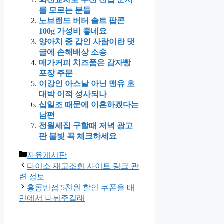
를 모르는 분들
노브랜드 버터 솔트 팝콘
100g 가성비 좋네요
양아치 중 갑인 사람이란 댓
글에 손해배상 소송
메가커피 치즈품은 감자빵
포장 주문
이강인 아스날 아닌 맨유 초
대박 이적 성사되나
십일조 때문에 이혼하겠다는
남편
전월세집 구할때 저녁 광고
판 불빛 꼭 체크하세요
카
자유게시판
테
다이소 재고조회 사이트 링크 관
고
련 정보
리
홍콩반점 5천원 할인 쿠폰을 배
민에서 나눠주길래