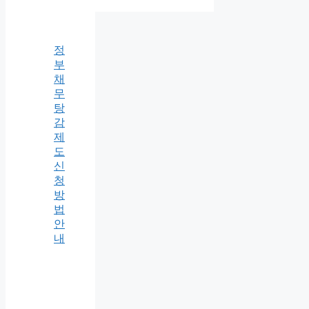
정
부
채
무
탕
감
제
도
신
청
방
법
안
내