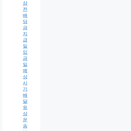
삼
전
배
당
금
지
급
일
입
금
일
예
상
시
기
배
달
유
상
운
송