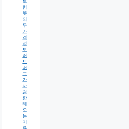
보
험
뜻
의
무
가
격
정
보
러
브
버
그
가
사
람
한
테
오
는
이
유